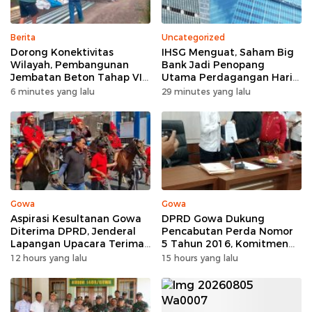
Berita
Uncategorized
Dorong Konektivitas
IHSG Menguat, Saham Big
Wilayah, Pembangunan
Bank Jadi Penopang
Jembatan Beton Tahap VI
Utama Perdagangan Hari
Kodim 1409/Gowa Mulai
Ini
6 minutes yang lalu
29 minutes yang lalu
Berjalan
Gowa
Gowa
Aspirasi Kesultanan Gowa
DPRD Gowa Dukung
Diterima DPRD, Jenderal
Pencabutan Perda Nomor
Lapangan Upacara Terima
5 Tahun 2016, Komitmen
Kasih Kepada Polresta
Jaga Mareah Kesultan
12 hours yang lalu
15 hours yang lalu
Gowa
Gowa.