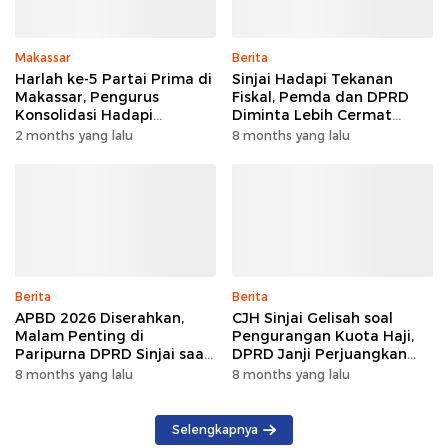
Makassar
Berita
Harlah ke-5 Partai Prima di
Sinjai Hadapi Tekanan
Makassar, Pengurus
Fiskal, Pemda dan DPRD
Konsolidasi Hadapi
Diminta Lebih Cermat
Verifikasi Pemilu
Menentukan Arah
2 months yang lalu
8 months yang lalu
Anggaran
Berita
Berita
APBD 2026 Diserahkan,
CJH Sinjai Gelisah soal
Malam Penting di
Pengurangan Kuota Haji,
Paripurna DPRD Sinjai saat
DPRD Janji Perjuangkan
Masa Depan Anggaran
Hingga Pusat
8 months yang lalu
8 months yang lalu
Daerah Dibahas
Selengkapnya