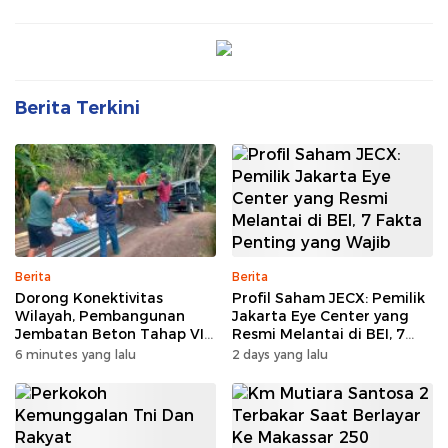
Berita Terkini
Berita
Berita
Dorong Konektivitas
Profil Saham JECX: Pemilik
Wilayah, Pembangunan
Jakarta Eye Center yang
Jembatan Beton Tahap VI
Resmi Melantai di BEI, 7
Kodim 1409/Gowa Mulai
Fakta Penting yang Wajib
6 minutes yang lalu
2 days yang lalu
Berjalan
Diketahui Investor