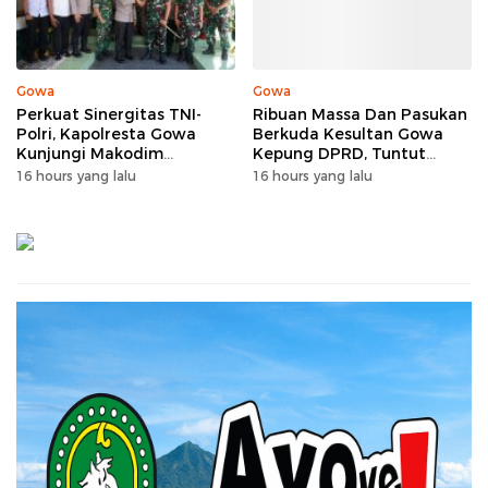
Gowa
Gowa
Perkuat Sinergitas TNI-
Ribuan Massa Dan Pasukan
Polri, Kapolresta Gowa
Berkuda Kesultan Gowa
Kunjungi Makodim
Kepung DPRD, Tuntut
1409/Gowa
Perda LAD Dicabut
16 hours yang lalu
16 hours yang lalu