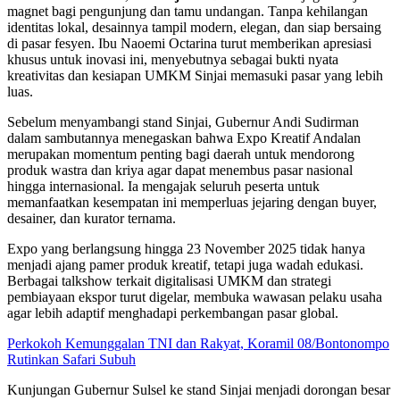
magnet bagi pengunjung dan tamu undangan. Tanpa kehilangan
identitas lokal, desainnya tampil modern, elegan, dan siap bersaing
di pasar fesyen. Ibu Naoemi Octarina turut memberikan apresiasi
khusus untuk inovasi ini, menyebutnya sebagai bukti nyata
kreativitas dan kesiapan UMKM Sinjai memasuki pasar yang lebih
luas.
Sebelum menyambangi stand Sinjai, Gubernur Andi Sudirman
dalam sambutannya menegaskan bahwa Expo Kreatif Andalan
merupakan momentum penting bagi daerah untuk mendorong
produk wastra dan kriya agar dapat menembus pasar nasional
hingga internasional. Ia mengajak seluruh peserta untuk
memanfaatkan kesempatan ini memperluas jejaring dengan buyer,
desainer, dan kurator ternama.
Expo yang berlangsung hingga 23 November 2025 tidak hanya
menjadi ajang pamer produk kreatif, tetapi juga wadah edukasi.
Berbagai talkshow terkait digitalisasi UMKM dan strategi
pembiayaan ekspor turut digelar, membuka wawasan pelaku usaha
agar lebih adaptif menghadapi perkembangan pasar global.
Perkokoh Kemunggalan TNI dan Rakyat, Koramil 08/Bontonompo
Rutinkan Safari Subuh
Kunjungan Gubernur Sulsel ke stand Sinjai menjadi dorongan besar