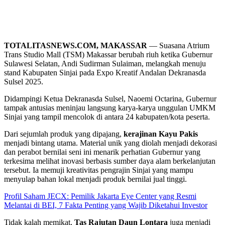
TOTALITASNEWS.COM, MAKASSAR
— Suasana Atrium
Trans Studio Mall (TSM) Makassar berubah riuh ketika Gubernur
Sulawesi Selatan, Andi Sudirman Sulaiman, melangkah menuju
stand Kabupaten Sinjai pada Expo Kreatif Andalan Dekranasda
Sulsel 2025.
Didampingi Ketua Dekranasda Sulsel, Naoemi Octarina, Gubernur
tampak antusias meninjau langsung karya-karya unggulan UMKM
Sinjai yang tampil mencolok di antara 24 kabupaten/kota peserta.
Dari sejumlah produk yang dipajang,
kerajinan Kayu Pakis
menjadi bintang utama. Material unik yang diolah menjadi dekorasi
dan perabot bernilai seni ini menarik perhatian Gubernur yang
terkesima melihat inovasi berbasis sumber daya alam berkelanjutan
tersebut. Ia memuji kreativitas pengrajin Sinjai yang mampu
menyulap bahan lokal menjadi produk bernilai jual tinggi.
Profil Saham JECX: Pemilik Jakarta Eye Center yang Resmi
Melantai di BEI, 7 Fakta Penting yang Wajib Diketahui Investor
Tidak kalah memikat,
Tas Rajutan Daun Lontara
juga menjadi