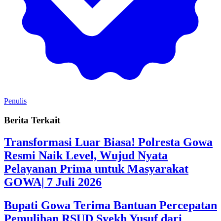
Penulis
Berita Terkait
Transformasi Luar Biasa! Polresta Gowa
Resmi Naik Level, Wujud Nyata
Pelayanan Prima untuk Masyarakat
GOWA| 7 Juli 2026
Bupati Gowa Terima Bantuan Percepatan
Pemulihan RSUD Syekh Yusuf dari