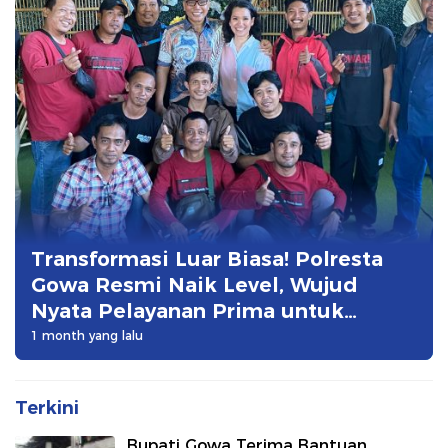
Transformasi Luar Biasa! Polresta
Gowa Resmi Naik Level, Wujud
Nyata Pelayanan Prima untuk
Masyarakat GOWA| 7 Juli 2026
1 month yang lalu
Terkini
Bupati Gowa Terima Bantuan