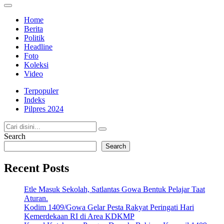
Totalitasnews.com
Berpikir Jernih, Bertindak Totalitas
Home
Berita
Politik
Headline
Foto
Koleksi
Video
Terpopuler
Indeks
Pilpres 2024
Search
Search
Recent Posts
Etle Masuk Sekolah, Satlantas Gowa Bentuk Pelajar Taat
Aturan.
Kodim 1409/Gowa Gelar Pesta Rakyat Peringati Hari
Kemerdekaan RI di Area KDKMP