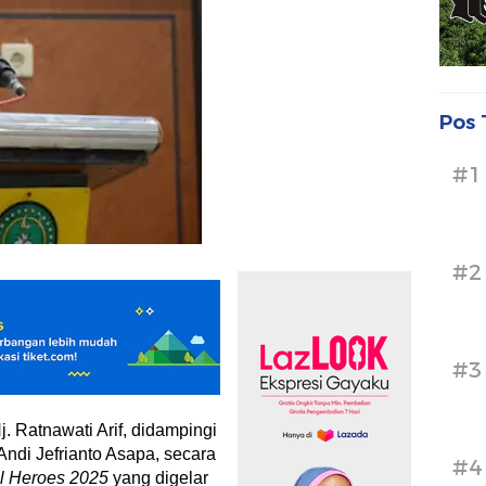
Pos 
#1
#2
#3
j. Ratnawati Arif, didampingi
Andi Jefrianto Asapa, secara
#4
al Heroes 2025
yang digelar