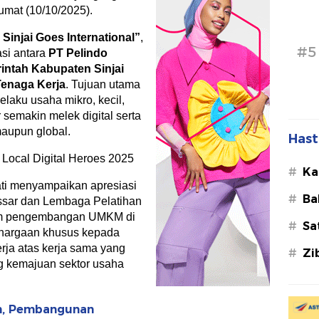
Jumat (10/10/2025).
Sinjai Goes International”
,
#5
asi antara
PT Pelindo
intah Kabupaten Sinjai
Tenaga Kerja
. Tujuan utama
laku usaha mikro, kecil,
semakin melek digital serta
maupun global.
Hast
#
Ka
ti menyampaikan apresiasi
#
Ba
ssar dan Lembaga Pelatihan
alam pengembangan UMKM di
#
Sa
ghargaan khusus kepada
rja atas kerja sama yang
#
Zi
g kemajuan sektor usaha
ah, Pembangunan