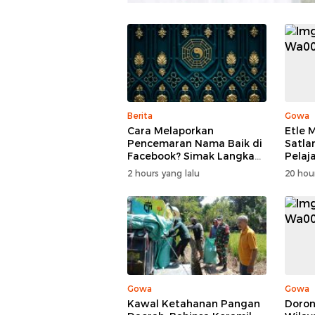
Berita
Gowa
Cara Melaporkan
Etle 
Pencemaran Nama Baik di
Satla
Facebook? Simak Langkah-
Pelaj
Langkah yang Perlu
2 hours yang lalu
20 hour
Dilakukan
Gowa
Gowa
Kawal Ketahanan Pangan
Doron