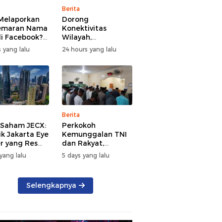
Berita
Melaporkan
Dorong
emaran Nama
Konektivitas
di Facebook?
Wilayah,
 Langkah-
Pembangunan
 yang lalu
24 hours yang lalu
ah yang
Jembatan Beton
 Dilakukan
Tahap VI Kodim
1409/Gowa Mulai
Berjalan
Berita
l Saham JECX:
Perkokoh
ik Jakarta Eye
Kemunggalan TNI
r yang Resmi
dan Rakyat,
ai di BEI, 7
Koramil
yang lalu
5 days yang lalu
 Penting yang
08/Bontonompo
 Diketahui
Rutinkan Safari
tor
Subuh
Selengkapnya