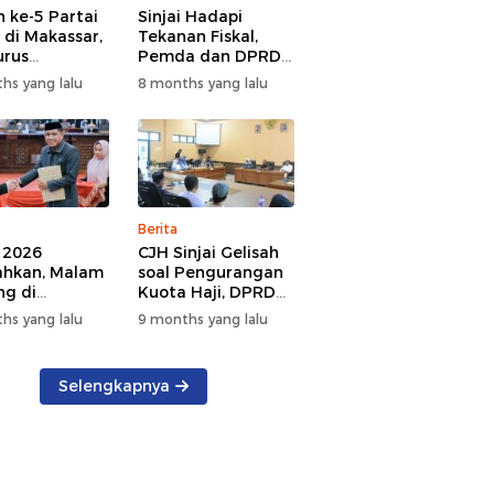
h ke-5 Partai
Sinjai Hadapi
 di Makassar,
Tekanan Fiskal,
urus
Pemda dan DPRD
lidasi Hadapi
Diminta Lebih
hs yang lalu
8 months yang lalu
kasi Pemilu
Cermat
Menentukan Arah
Anggaran
Berita
 2026
CJH Sinjai Gelisah
ahkan, Malam
soal Pengurangan
ng di
Kuota Haji, DPRD
urna DPRD
Janji Perjuangkan
hs yang lalu
9 months yang lalu
i saat Masa
Hingga Pusat
n Anggaran
h Dibahas
Selengkapnya