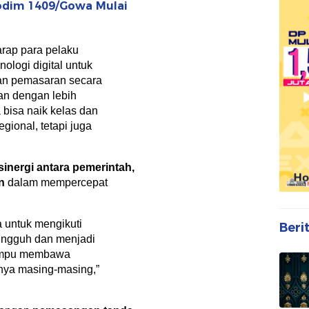
odim 1409/Gowa Mulai
harap para pelaku
logi digital untuk
an pemasaran secara
an dengan lebih
bisa naik kelas dan
egional, tetapi juga
sinergi antara pemerintah,
n
dalam mempercepat
 untuk mengikuti
Beri
ungguh dan menjadi
mpu membawa
nnya masing-masing,”