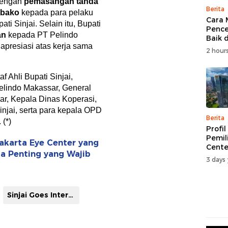
 dengan
pemasangan tanda
Berita
mbako
kepada para pelaku
Cara 
i Sinjai. Selain itu, Bupati
Penc
an
kepada PT Pelindo
Baik 
apresiasi atas kerja sama
Simak
2 hours
Langk
Perlu
af Ahli Bupati Sinjai,
Pelindo Makassar, General
r, Kepala Dinas Koperasi,
njai, serta para kepala OPD
Berita
 (*)
Profi
Pemil
Jakarta Eye Center yang
Cente
ta Penting yang Wajib
Melant
3 days 
Fakta
Wajib
Inves
Sinjai Goes International