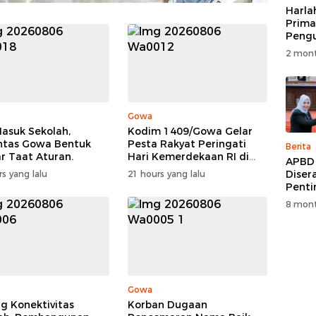
Harla
Prima
Peng
Konso
2 mont
Verifi
Gowa
Masuk Sekolah,
Kodim 1409/Gowa Gelar
ntas Gowa Bentuk
Pesta Rakyat Peringati
Berita
ar Taat Aturan.
Hari Kemerdekaan RI di
APBD
Area KDKMP
Diser
s yang lalu
21 hours yang lalu
Penti
Parip
8 mont
Sinja
Depa
Daera
Gowa
g Konektivitas
Korban Dugaan