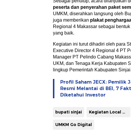
Sebagai penutup, acara dilanjutkan
peserta dan penyerahan paket se
UMKM, diserahkan langsung oleh Bupat
juga memberikan
plakat pengharga
Regional 4 Makassar sebagai bentuk 
yang baik.
Kegiatan ini turut dihadiri oleh para St
Executive Director 4 Regional 4 PT 
Manager PT Pelindo Cabang Makassa
UKM, dan Tenaga Kerja Kabupaten Si
lingkup Pemerintah Kabupaten Sinjai.
Profil Saham JECX: Pemilik 
Resmi Melantai di BEI, 7 Fak
Diketahui Investor
bupati sinjai
Kegiatan Local Digital Heroes 2025
UMKM Go Digital