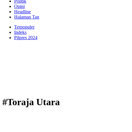
Politik
Opini
Headline
Halaman Tag
Terpopuler
Indeks
Pilpres 2024
#Toraja Utara