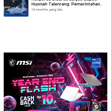
Husniah Talenrang: Pemerintahan
Harus Transparan dan Akuntabel
10 months yang lalu