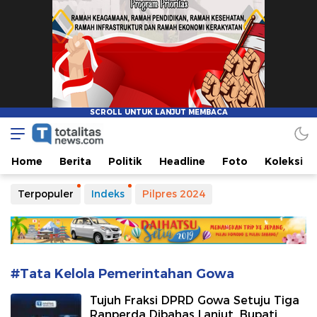
Totalitasnews.com
Berpikir Jernih, Bertindak Totalitas
Home
Berita
Politik
Headline
Foto
Koleksi
Terpopuler
Indeks
Pilpres 2024
#Tata Kelola Pemerintahan Gowa
Tujuh Fraksi DPRD Gowa Setuju Tiga
Ranperda Dibahas Lanjut, Bupati