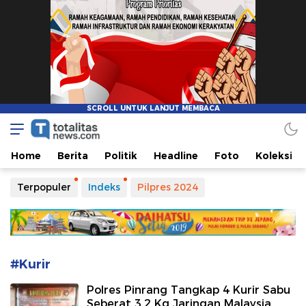
Totalitasnews.com
Berpikir Jernih, Bertindak Totalitas
Home
Berita
Politik
Headline
Foto
Koleksi
Terpopuler
Indeks
Pilpres 2024
#Kurir
Polres Pinrang Tangkap 4 Kurir Sabu
Seberat 3,2 Kg Jaringan Malaysia