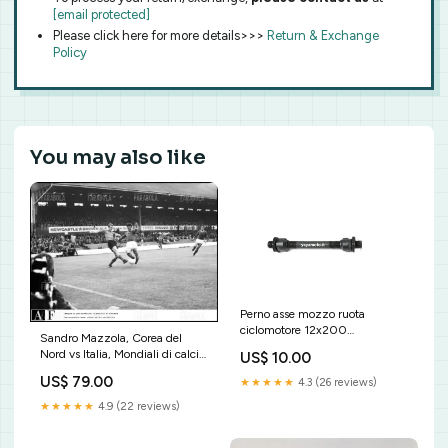
[email protected]
Please click here for more details>>>
Return & Exchange
Policy
You may also like
Perno asse mozzo ruota
ciclomotore 12x200
Sandro Mazzola, Corea del
AttrezziVariGiardinaggio
Nord vs Italia, Mondiali di calcio
US$ 10.00
in Inghilterra, 1966 Motoscafi
US$ 79.00
★★★★★
4.3 (26 reviews)
D.P.M.
★★★★★
4.9 (22 reviews)