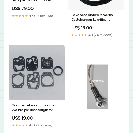
della partita con il Brasile,
Mondiali di calcio in Messico,
US$ 79.00
1970 Licenza:Sito web o social
media personali
Cavo acceleratore rasaerba
★★★★★
4.6 (27 reviews)
Castelgarden Lubrificanti
US$ 13.00
★★★★★
4.3 (24 reviews)
Serie membrane carburatore
Walbro per decespugliatori
RicambiAccessoriTrattorini
US$ 19.00
★★★★★
4.3 (23 reviews)