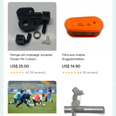
Pompa olio motosega Jonsered
Filtro aria motore
Poulan Mc Culloch
Briggs&Stratton
RicambiAccessoriScooter
RicambiAccessoriTagliasiepe
US$ 25.00
US$ 14.90
★★★★★
4.0 (10 reviews)
★★★★★
4.4 (30 reviews)