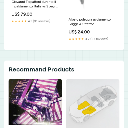
Giovanni Trapattoni durante il
riscaldamento, Italia vs Spagna,
2004 Licenza:Sito web o social
US$ 79.00
Albero puleggia avviamento
★★★★★
4.3 (18 reviews)
Briggs & Stratton
RicambiAccessoriMotopompa
US$ 24.00
★★★★★
4.7 (27 reviews)
Recommand Products