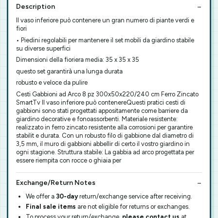
Description
Il vaso inferiore può contenere un gran numero di piante verdi e
fiori
• Piedini regolabili per mantenere il set mobili da giardino stabile
su diverse superfici
Dimensioni della fioriera media: 35 x 35 x 35
questo set garantirà una lunga durata
robusto e veloce da pulire
Cesti Gabbioni ad Arco 8 pz 300x50x220/240 cm Ferro Zincato
SmartTv Il vaso inferiore può contenereQuesti pratici cesti di
gabbioni sono stati progettati appositamente come barriere da
giardino decorative e fonoassorbenti. Materiale resistente:
realizzato in ferro zincato resistente alla corrosioni per garantire
stabilit e durata. Con un robusto filo di gabbione dal diametro di
3,5 mm, il muro di gabbioni abbellir di certo il vostro giardino in
ogni stagione. Struttura stabile: La gabbia ad arco progettata per
essere riempita con rocce o ghiaia per
Exchange/Return Notes
We offer a
30-day
return/exchange service after receiving.
Final sale items
are not eligible for returns or exchanges.
To process your return/exchange,
please contact us
at