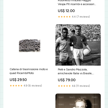
Rubinetto miscela Piaggio
Vespa PX ricambi e accessori
per motozappa
US$ 12.00
★★★★★
4.4 (7 reviews)
Catena di trasmissione moto e
Pelé e Sandro Mazzola,
quad RicambiMoto
amichevole Italia vs Brasile,
1963 Camera dei Deputati
US$ 29.50
US$ 79.00
★★★★★
4.9 (8 reviews)
★★★★★
4.6 (11 reviews)