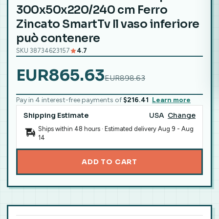
300x50x220/240 cm Ferro
Zincato SmartTv Il vaso inferiore
può contenere
SKU 38734623157
4.7
EUR865.63
EUR898.63
Pay in 4 interest-free payments of
$216.41
Learn more
Shipping Estimate
USA
Change
Ships within 48 hours · Estimated delivery
Aug 9
-
Aug
14
ADD TO CART