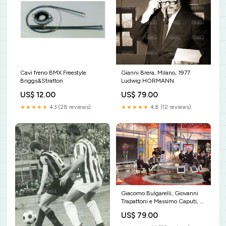
Gianni Brera, Milano, 1977
Cavi freno BMX Freestyle
Ludwig HORMANN
Briggs&Stratton
US$ 79.00
US$ 12.00
★★★★★
4.8 (12 reviews)
★★★★★
4.3 (28 reviews)
Giacomo Bulgarelli, Giovanni
Trapattoni e Massimo Caputi, La
Domenica Sportiva, 2003 José
US$ 79.00
Altafini