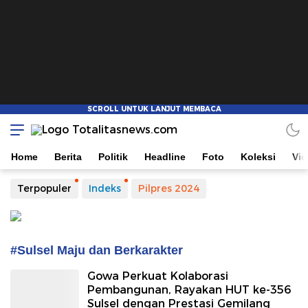
Totalitasnews.com
Berpikir Jernih, Bertindak Totalitas
Home
Berita
Politik
Headline
Foto
Koleksi
Vi
Terpopuler
Indeks
Pilpres 2024
#Sulsel Maju dan Berkarakter
Gowa Perkuat Kolaborasi
Pembangunan, Rayakan HUT ke-356
Sulsel dengan Prestasi Gemilang