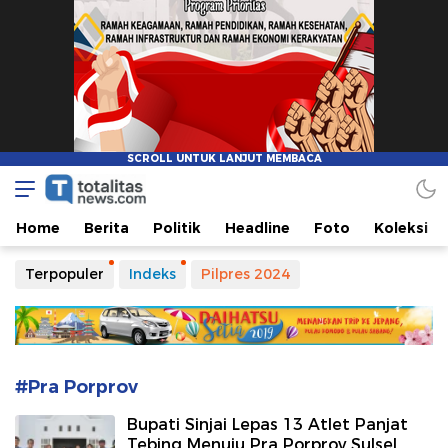
Totalitasnews.com
Berpikir Jernih, Bertindak Totalitas
Home
Berita
Politik
Headline
Foto
Koleksi
Terpopuler
Indeks
Pilpres 2024
#Pra Porprov
Bupati Sinjai Lepas 13 Atlet Panjat
Tebing Menuju Pra Porprov Sulsel