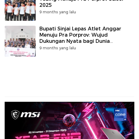
2025
9 months yang lalu
Bupati Sinjai Lepas Atlet Anggar
Menuju Pra Porprov: Wujud
Dukungan Nyata bagi Dunia
Olahraga Daerah
9 months yang lalu