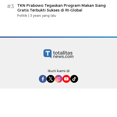
#3
TKN Prabowo Tegaskan Program Makan Siang
Gratis Terbukti Sukses di RI-Global
Politik |
3 years yang lalu
Ikuti kami di
Redaksi
–
Tentang Kami
–
Kontak
–
Kode Etik
–
Pedoman Media
Siber
–
Privacy Policy