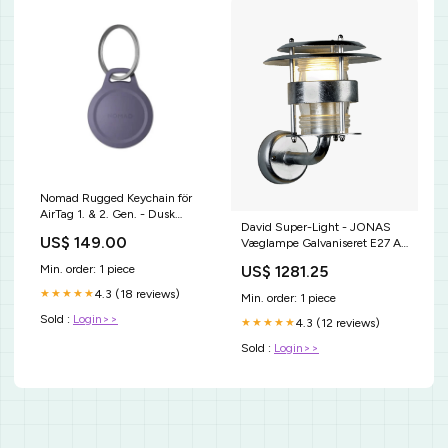
Nomad Rugged Keychain för
AirTag 1. & 2. Gen. - Dusk
David Super-Light - JONAS
PIM_CategoryId_2658
US$ 149.00
Væglampe Galvaniseret E27 AJ
Mini bordlampe; Louis Poulsen;
US$ 1281.25
Min. order: 1 piece
Arne Jacobsen
4.3 (18 reviews)
★★★★★
Min. order: 1 piece
Sold :
Login>>
4.3 (12 reviews)
★★★★★
Sold :
Login>>