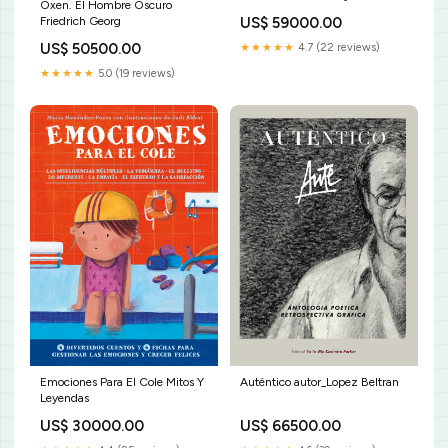
Oxen. El Hombre Oscuro
autor_Berk
US$ 59000.00
Friedrich Georg
US$ 50500.00
★★★★★
4.7 (22 reviews)
★★★★★
5.0 (19 reviews)
Auténtico autor_Lopez Beltran
Emociones Para El Cole Mitos Y
Leyendas
US$ 66500.00
US$ 30000.00