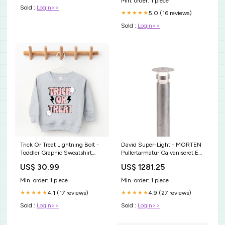
Min. order: 1 piece
Sold :
Login>>
5.0 (16 reviews)
★★★★★
Sold :
Login>>
Trick Or Treat Lightning Bolt -
David Super-Light - MORTEN
Toddler Graphic Sweatshirt
Pullertarmatur Galvaniseret E27
sizes:2T
indbygningsspot
US$ 30.99
US$ 1281.25
Min. order: 1 piece
Min. order: 1 piece
4.1 (17 reviews)
4.9 (27 reviews)
★★★★★
★★★★★
Sold :
Login>>
Sold :
Login>>