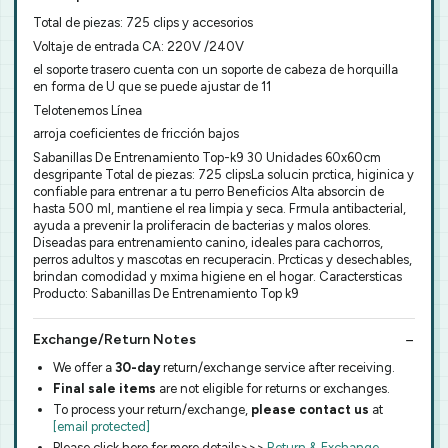
Total de piezas: 725 clips y accesorios
Voltaje de entrada CA: 220V /240V
el soporte trasero cuenta con un soporte de cabeza de horquilla
en forma de U que se puede ajustar de 11
Telotenemos Línea
arroja coeficientes de fricción bajos
Sabanillas De Entrenamiento Top-k9 30 Unidades 60x60cm
desgripante Total de piezas: 725 clipsLa solucin prctica, higinica y
confiable para entrenar a tu perro Beneficios Alta absorcin de
hasta 500 ml, mantiene el rea limpia y seca. Frmula antibacterial,
ayuda a prevenir la proliferacin de bacterias y malos olores.
Diseadas para entrenamiento canino, ideales para cachorros,
perros adultos y mascotas en recuperacin. Prcticas y desechables,
brindan comodidad y mxima higiene en el hogar. Caractersticas
Producto: Sabanillas De Entrenamiento Top k9
Exchange/Return Notes
We offer a
30-day
return/exchange service after receiving.
Final sale items
are not eligible for returns or exchanges.
To process your return/exchange,
please contact us
at
[email protected]
Please click here for more details>>>
Return & Exchange