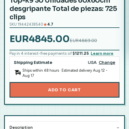
Top-k9 30 Unidades 60x60cm
desgripante Total de piezas: 725
clips
SKU 19442438540
4.7
EUR4845.00
EUR4869.00
Pay in 4 interest-free payments of
$1211.25
Learn more
Shipping Estimate
USA
Change
Ships within 48 hours · Estimated delivery
Aug 12
-
Aug 17
ADD TO CART
Description