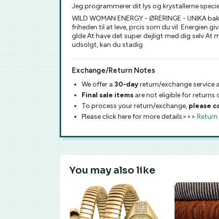
Jeg programmerer dit lys og krystallerne speciel
WILD WOMAN ENERGY - ØRERINGE - UNIKA bakke Den
friheden til at leve, prcis som du vil. Energien 
glde At have det super dejligt med dig selv At m
udsolgt, kan du stadig
Exchange/Return Notes
We offer a
30-day
return/exchange service a
Final sale items
are not eligible for returns
To process your return/exchange,
please c
Please click here for more details>>>
Return
You may also like