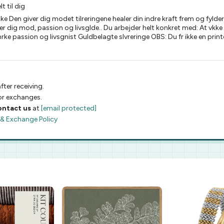
t til dig
 giver dig modet tilreringene healer din indre kraft frem og fylder d
giver dig mod, passion og livsglde.. Du arbejder helt konkret med: At vkk
rke passion og livsgnist Guldbelagte slvreringe OBS: Du fr ikke en print
fter receiving.
 or exchanges.
ontact us
at
[email protected]
 & Exchange Policy