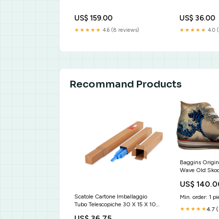
US$ 159.00
US$ 36.00
★★★★★
4.6 (8 reviews)
★★★★★
4.0 (
Recommand Products
Baggins Origin
Wave Old Skoo
US$ 140.0
Scatole Cartone Imballaggio
Min. order: 1 pi
Tubo Telescopiche 30 X 15 X 100
4.7 
★★★★★
Cm Int Tipologia In Quantita:15
US$ 36.75