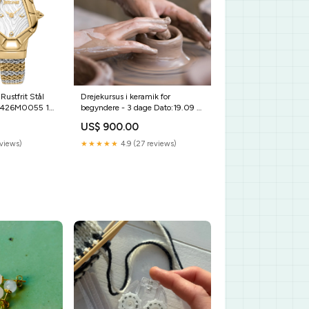
Rustfrit Stål
Drejekursus i keramik for
1L426M0055 14
begyndere - 3 dage Dato:19.09 +
d
20.09 + 04.10 (formiddag)
US$ 900.00
eviews)
★★★★★
4.9 (27 reviews)