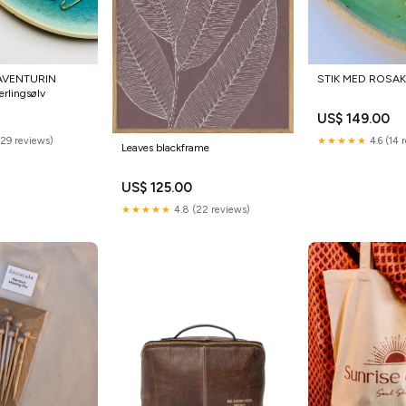
AVENTURIN
STIK MED ROSAKV
rlingsølv
US$ 149.00
(29 reviews)
★★★★★
4.6 (14 
Leaves blackframe
US$ 125.00
★★★★★
4.8 (22 reviews)