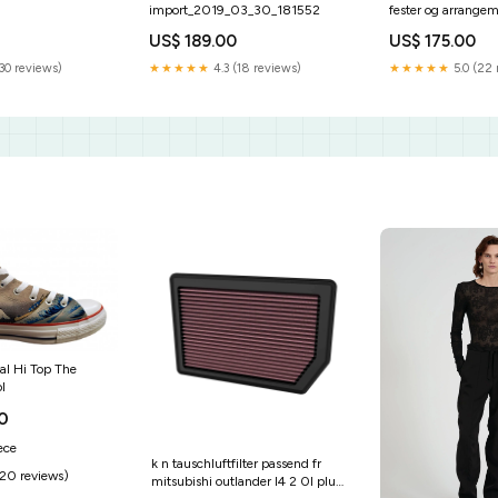
import_2019_03_30_181552
fester og arrange
åbentværkstedstø
US$ 189.00
US$ 175.00
30 reviews)
★★★★★
4.3 (18 reviews)
★★★★★
5.0 (22 
al Hi Top The
l
0
ece
k n tauschluftfilter passend fr
(20 reviews)
mitsubishi outlander l4 2 0l plug