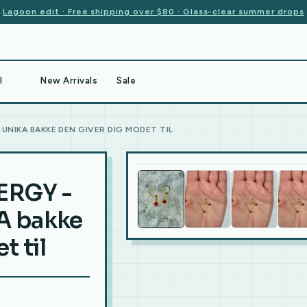
Lagoon edit · Free shipping over $80 · Glass-clear summer drops
l
New Arrivals
Sale
UNIKA BAKKE DEN GIVER DIG MODET TIL
RGY -
A bakke
t til