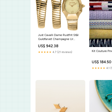
Just Cavalli Dame Rustfrit Stål
Guldfarvet Champagne Ur
JC1L397M0035 Nordahl
US$ 942.38
Andersen
Kit Couture Pi
★★★★★
4.7 (21 reviews)
US$ 184.50
★★★★★
4.1 (