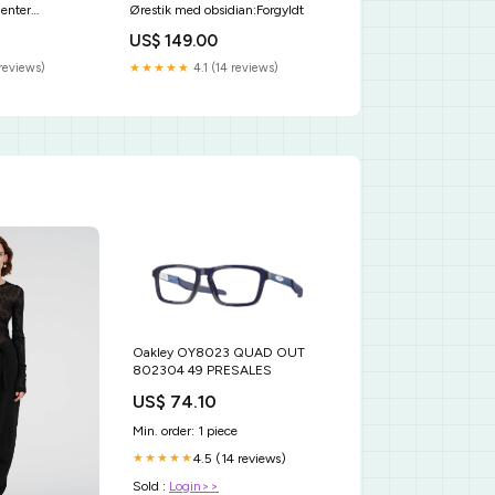
menter
Ørestik med obsidian:Forgyldt
be
US$ 149.00
reviews)
★★★★★
4.1 (14 reviews)
Oakley OY8023 QUAD OUT
802304 49 PRESALES
US$ 74.10
Min. order: 1 piece
4.5 (14 reviews)
★★★★★
Sold :
Login>>