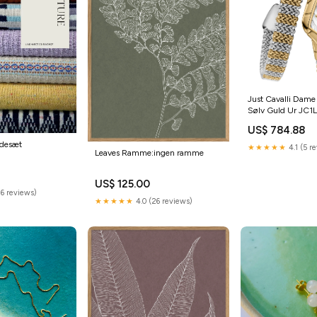
Just Cavalli Dame 
Sølv Guld Ur JC
karat guld armbån
US$ 784.88
ndesæt
★★★★★
4.1 (5 r
Leaves Ramme:ingen ramme
US$ 125.00
16 reviews)
★★★★★
4.0 (26 reviews)