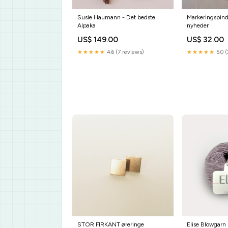
Susie Haumann - Det bedste
Markeringspin
Alpaka
nyheder
US$ 149.00
US$ 32.00
★★★★★
4.6 (7 reviews)
★★★★★
5.0 (
STOR FIRKANT øreringe
Elise Blowgarn