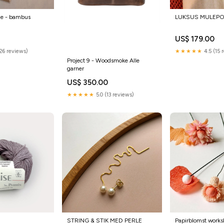
de - bambus
LUKSUS MULEPOS
US$ 179.00
26 reviews)
★★★★★
4.5 (15 
Project 9 - Woodsmoke Alle
garner
US$ 350.00
★★★★★
5.0 (13 reviews)
STRING & STIK MED PERLE
Papirblomst worksh