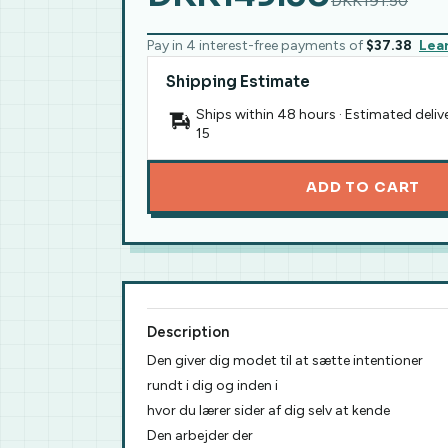
DKK191.50
Pay in 4 interest-free payments of
$37.38
Lea
Shipping Estimate
Ships within 48 hours · Estimated deliv
15
ADD TO CART
Description
Den giver dig modet til at sætte intentioner
rundt i dig og inden i
hvor du lærer sider af dig selv at kende
Den arbejder der