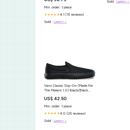
Sold :
Login>>
Min. order: 1 piece
4.1 (15 reviews)
★★★★★
Sold :
Login>>
Vans Classic Slip-On (Made For
The Makers 1.0) Black/Black
Size:US Mens 10.5/Womens 12
US$ 42.50
Min. order: 1 piece
4.0 (25 reviews)
★★★★★
Sold :
Login>>