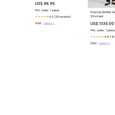
in hybrid 2018 eclipse cross l4 2
US$ 96.95
4l plug in hybrid 2021 33 5147
Titel:Default Title
Min. order: 1 piece
Evening Belted Sa
Strumpor
4.5 (24 reviews)
★★★★★
US$ 1335.00
Sold :
Login>>
Min. order: 1 piece
4.8 (16
★★★★★
Sold :
Login>>