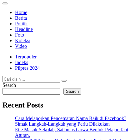
Totalitasnews.com
Berpikir Jernih, Bertindak Totalitas
Home
Berita
Politik
Headline
Foto
Koleksi
Video
Terpopuler
Indeks
Pilpres 2024
Search
Search
Recent Posts
Cara Melaporkan Pencemaran Nama Baik di Facebook?
Simak Langkah-Langkah yang Perlu Dilakukan
Etle Masuk Sekolah, Satlantas Gowa Bentuk Pelajar Taat
Aturan.