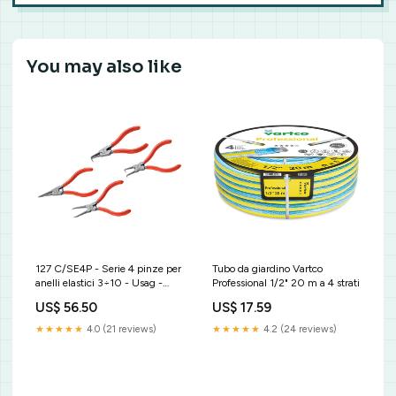
You may also like
127 C/SE4P - Serie 4 pinze per
Tubo da giardino Vartco
anelli elastici 3÷10 - Usag -
Professional 1/2" 20 m a 4 strati
U01270060 237 B 1/4 -
US$ 56.50
US$ 17.59
Cricchetto
★★★★★
4.0 (21 reviews)
★★★★★
4.2 (24 reviews)