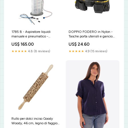
1785 B - Aspiratore liquidi
DOPPIO FODERO in Nylon -
manuale e pneumatico -
Tasche porta utensili e gancio
Oliatori e compressori - Usag -
porta martello - Stanley - 1-96-
US$ 165.00
US$ 24.60
U17850005 ruote ponteggi
178 infrastructure
★★★★★
4.8 (8 reviews)
★★★★★
4.9 (15 reviews)
Rullo per dolci inciso Goody
Woody, 46 cm, legno di faggio,
città scandinava