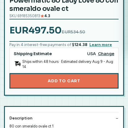
Powermatic 80 Lady Love 80 con
smeraldo ovale ct
SKU 69185350813
4.3
EUR497.50
EUR534.50
Pay in 4 interest-free payments of
$124.38
Learn more
Shipping Estimate
USA
Change
Ships within 48 hours · Estimated delivery
Aug 9
-
Aug
14
ADD TO CART
Description
80 con smeraldo ovale ct 1