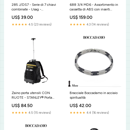
285 J/DS7 - Serie di 7 chiavi
688 3/4 MD6 - Assortimento in
combinate - Usag -
cassetta di ABS con inserti
U02851745 Ruota per carriole
macchina (6 pz) - Usag -
US$ 39.00
US$ 159.00
U06880010 ruota manuale
★★★★★
4.5 (23 reviews)
★★★★★
4.3 (14 reviews)
Zaino porta utensili CON
Bracciale Boccadamo in acciaio
RUOTE - STANLEY® Porta
spiritualità
Attrezzi ESSENTIAL -
US$ 84.50
US$ 42.00
STST83307-1 channelization
★★★★★
4.5 (15 reviews)
★★★★★
4.4 (16 reviews)