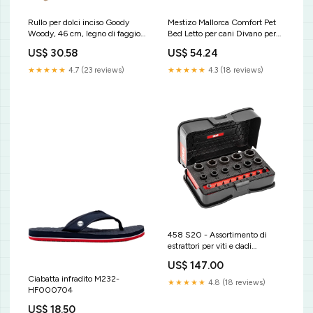
Rullo per dolci inciso Goody
Mestizo Mallorca Comfort Pet
Woody, 46 cm, legno di faggio,
Bed Letto per cani Divano per
disegno di rosa selvatica
cani in tessuto resistente
US$ 30.58
US$ 54.24
(Dimensioni esterne:
100x75cm / Dimensioni
★★★★★
4.7 (23 reviews)
★★★★★
4.3 (18 reviews)
interne: 70x53cm,
Marrone/Bianco)
458 S20 - Assortimento di
estrattori per viti e dadi
esagonali danneggiati (20 pz)
US$ 147.00
- Usag - U04580312 Clutch
Ciabatta infradito M232-
★★★★★
4.8 (18 reviews)
HF000704
US$ 18.50