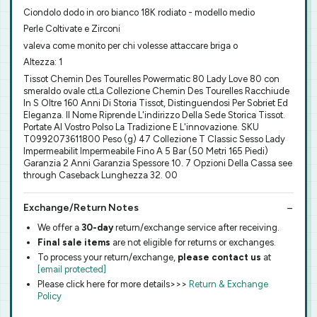
Ciondolo dodo in oro bianco 18K rodiato - modello medio
Perle Coltivate e Zirconi
valeva come monito per chi volesse attaccare briga o
Altezza: 1
Tissot Chemin Des Tourelles Powermatic 80 Lady Love 80 con
smeraldo ovale ctLa Collezione Chemin Des Tourelles Racchiude
In S Oltre 160 Anni Di Storia Tissot, Distinguendosi Per Sobriet Ed
Eleganza. Il Nome Riprende L'indirizzo Della Sede Storica Tissot.
Portate Al Vostro Polso La Tradizione E L'innovazione. SKU
T0992073611800 Peso (g) 47 Collezione T Classic Sesso Lady
Impermeabilit Impermeabile Fino A 5 Bar (50 Metri 165 Piedi)
Garanzia 2 Anni Garanzia Spessore 10. 7 Opzioni Della Cassa see
through Caseback Lunghezza 32. 00
Exchange/Return Notes
We offer a
30-day
return/exchange service after receiving.
Final sale items
are not eligible for returns or exchanges.
To process your return/exchange,
please contact us
at
[email protected]
Please click here for more details>>>
Return & Exchange
Policy