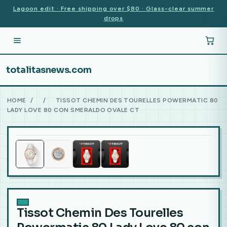
Lagoon edit · Free shipping over $80 · Glass-clear summer
drops
totalitasnews.com
HOME
/
/
TISSOT CHEMIN DES TOURELLES POWERMATIC 80
LADY LOVE 80 CON SMERALDO OVALE CT
Tissot Chemin Des Tourelles