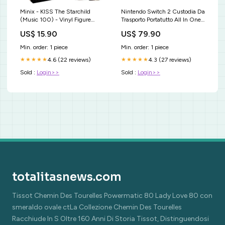
Minix - KISS The Starchild
Nintendo Switch 2 Custodia Da
(Music 100) - Vinyl Figure
Trasporto Portatutto All In One
Statuetta Collezione 12Cm
FUNKO POP ! DC HEROES
US$ 15.90
US$ 79.90
Plastica Fluorescente
JUSTICE LEAGUE - (207)
SUPERMAN STATUETTA
Min. order: 1 piece
Min. order: 1 piece
VINYL FIGURE 9CM
4.6 (22 reviews)
4.3 (27 reviews)
★★★★★
★★★★★
Sold :
Login>>
Sold :
Login>>
totalitasnews.com
Tissot Chemin Des Tourelles Powermatic 80 Lady Love 80 con
smeraldo ovale ctLa Collezione Chemin Des Tourelles
Racchiude In S Oltre 160 Anni Di Storia Tissot, Distinguendosi