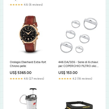
★★★★★
4.8 (8 reviews)
Orologio Eberhard Extra-fort
446 DA/SE6 - Serie di 6 chiavi
Chrono pelle
per COPERCHIO FILTRO olio -
Usag - U04461104
US$ 5365.00
US$ 153.00
Falegnameria
★★★★★
4.8 (27 reviews)
★★★★★
4.2 (18 reviews)