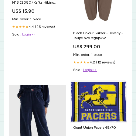
N°8 (2080) Kafka Hibino
Vinyl Figure 9cm FUNKO POP !
US$ 15.90
GAMES - APEX LEGENDS
(871) OCTANE VINYL FIGURE
Min. order: 1 piece
9CM STATUETTA STATUA
4.4 (26 reviews)
★★★★★
Black Colour Bukser - Beverly -
Sold :
Login>>
Taupe h2o regnjakke
US$ 299.00
Min. order: 1 piece
4.2 (12 reviews)
★★★★★
Sold :
Login>>
Grant Union Pacers 48x70