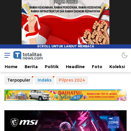
Totalitasnews.com
Berpikir Jernih, Bertindak Totalitas
Home
Berita
Politik
Headline
Foto
Koleksi
Terpopuler
Indeks
Pilpres 2024