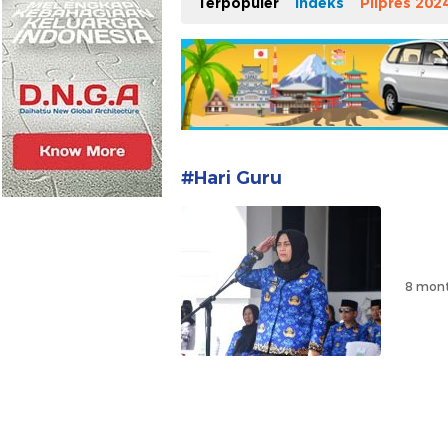
Terpopuler
Indeks
Pilpres 202
#Hari Guru
8 mont