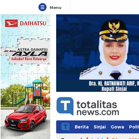
Menu
Totalitasnews.com
Berpikir Jernih, Bertindak Totalit
Berita
Sinjai
Gowa
Poli