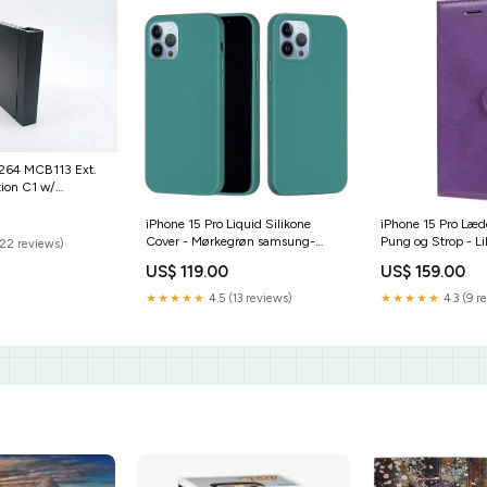
264 MCB113 Ext.
ion C1 w/
iPhone 15 Pro Liquid Silikone
iPhone 15 Pro Læd
Cover - Mørkegrøn samsung-
Pung og Strop - Li
(22 reviews)
galaxy-a22-5g
watch-4
US$ 119.00
US$ 159.00
★★★★★
4.5 (13 reviews)
★★★★★
4.3 (9 r