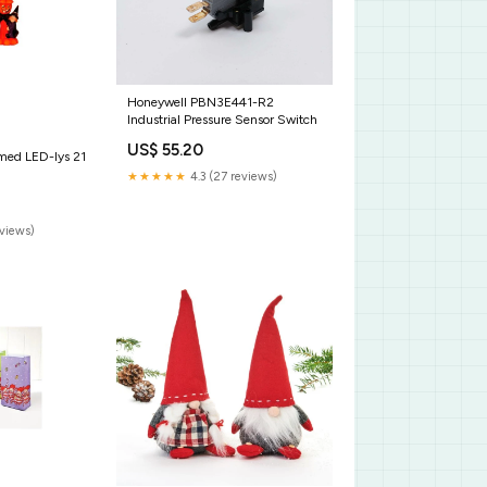
Honeywell PBN3E441-R2
Industrial Pressure Sensor Switch
US$ 55.20
med LED-lys 21
★★★★★
4.3 (27 reviews)
tyr/Påskepynt/Påskeharer/Påskeharer
eviews)