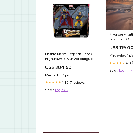
Krkonose - Nati
Poster och Can
Produkt:Canva
US$ 119.0
Hasbro Marvel Legends Series
Min. order: 1 pi
Nighthawk & Blur Actionfigurer
4.8 
★★★★★
Elvira
US$ 304.50
Sold :
Login>>
Min. order: 1 piece
4.1 (17 reviews)
★★★★★
Sold :
Login>>