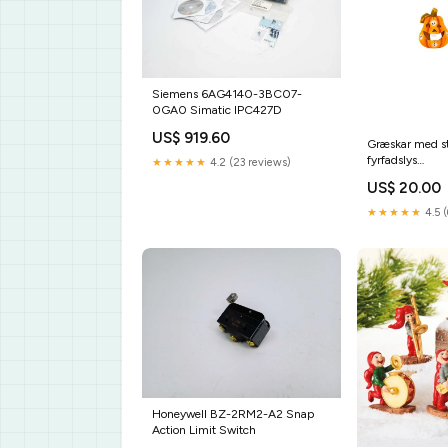
Siemens 6AG4140-3BC07-
0GA0 Simatic IPC427D
US$ 919.60
Græskar med str
fyrfadslys
★★★★★
4.2 (23 reviews)
Category_Jule
US$ 20.00
★★★★★
4.5 (
Honeywell BZ-2RM2-A2 Snap
Action Limit Switch