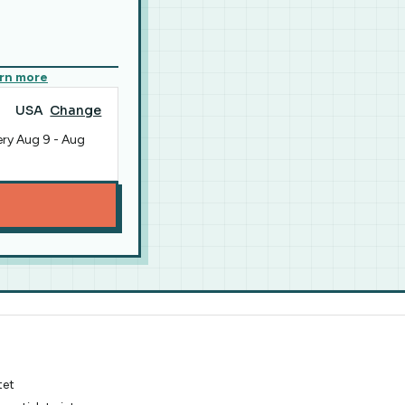
rn more
USA
Change
ery
Aug 9
-
Aug
tet