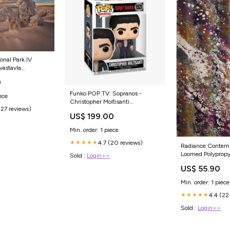
onal Park IV
vastavla
s
0
Funko POP TV: Sopranos -
ece
Christopher Moltisanti
(27 reviews)
Titel:Default Title
US$ 199.00
Min. order: 1 piece
4.7 (20 reviews)
★★★★★
Radiance Contem
Loomed Polypropy
Sold :
Login>>
Turkey - Stylish 
US$ 55.90
Essential Size:3'-3
Min. order: 1 piece
4.4 (22
★★★★★
Sold :
Login>>