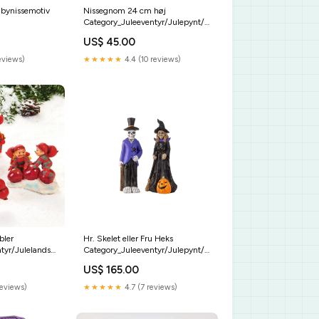
bynissemotiv
Nissegnom 24 cm høj
Category_Juleeventyr/Julepynt/Blandet
julepynt/Julefigurer dyr
US$ 45.00
eviews)
★★★★★
4.4 (10 reviews)
bler
Hr. Skelet eller Fru Heks
tyr/Julelandskab/Luville
Category_Juleeventyr/Julepynt/Blandet
g/Luville
julepynt/Udendørs belysning &
US$ 165.00
julepynt/Julepynt Udendørs
reviews)
★★★★★
4.7 (7 reviews)