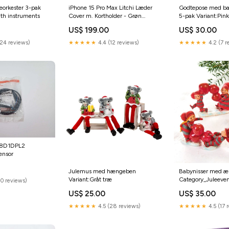
orkester 3-pak
iPhone 15 Pro Max Litchi Læder
Godtepose med ba
ith instruments
Cover m. Kortholder - Grøn
5-pak Variant:Pink
garmin-forerunner-645
US$ 199.00
US$ 30.00
(24 reviews)
★★★★★
4.4 (12 reviews)
★★★★★
4.2 (7 r
18D1DPL2
ensor
Julemus med hængeben
Babynisser med æ
Variant:Gråt træ
Category_Juleeven
10 reviews)
Speciels og Eftelin
US$ 25.00
US$ 35.00
Speciels
★★★★★
4.5 (28 reviews)
★★★★★
4.5 (17 