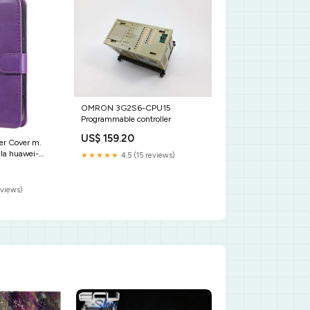
OMRON 3G2S6-CPU15
Programmable controller
US$ 159.20
er Cover m.
lla huawei-
★★★★★
4.5 (15 reviews)
eviews)