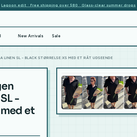
Lagoon edit · Free shipping over $80 · Glass-clear summer drops
l
New Arrivals
Sale
A LINEN SL - BLACK STØRRELSE:XS MED ET RÅT UDSEENDE
gen
 SL -
 med et