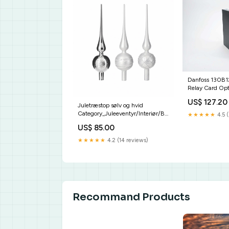
Danfoss 130B1
Relay Card Opt
Enclosure
US$ 127.20
Juletræstop sølv og hvid
Category_Juleeventyr/Interiør/Blomster
★★★★★
4.5 
og planter/Grene og blade
US$ 85.00
★★★★★
4.2 (14 reviews)
Recommand Products