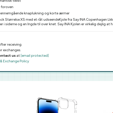
mantisk twist
r foroven
 gennemgående knaplukning og korte ærmer
ack Størrelse:XS med et råt udseendeKjole fra Say INA Copenhagen Lkker
r i siderne og en lngde til over knet. Say INA Kjolen er virkelig dejlig 
fter receiving.
 or exchanges.
ontact us
at
[email protected]
 & Exchange Policy