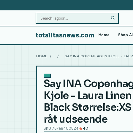
totalitasnews.com
Home
Shop Al
HOME
/
/
SAY INA COPENHAGEN KJOLE - LAUR
Say INA Copenha
Kjole - Laura Linen
Black Størrelse:XS
råt udseende
SKU 76768400824
4.1