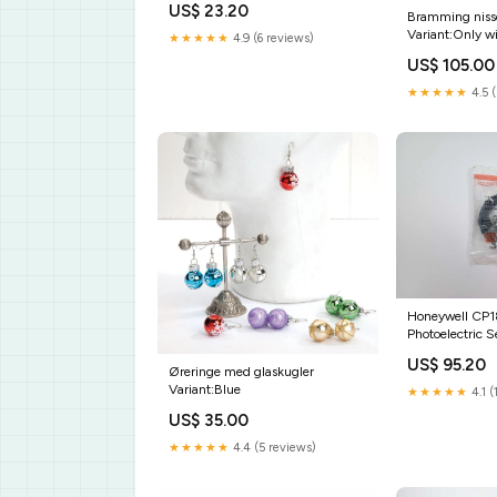
US$ 23.20
Bramming nisse
Variant:Only w
★★★★★
4.9 (6 reviews)
US$ 105.00
★★★★★
4.5 
Honeywell CP
Photoelectric S
US$ 95.20
Øreringe med glaskugler
Variant:Blue
★★★★★
4.1 (
US$ 35.00
★★★★★
4.4 (5 reviews)