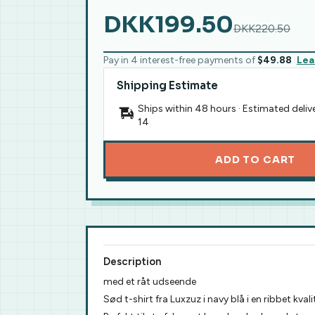
DKK199.50
DKK220.50
Pay in 4 interest-free payments of
$49.88
Lea
Shipping Estimate
Ships within 48 hours · Estimated deliv
14
ADD TO CART
Description
med et råt udseende
Sød t-shirt fra Luxzuz i navy blå i en ribbet kvali