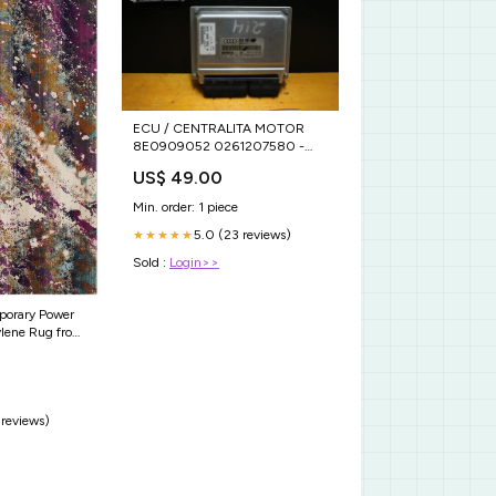
ECU / CENTRALITA MOTOR
8E0909052 0261207580 -
AUDI A4 2.4i
US$ 49.00
Min. order: 1 piece
5.0 (23 reviews)
★★★★★
Sold :
Login>>
porary Power
lene Rug from
Home Décor
" x 5'
 reviews)