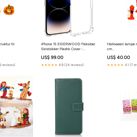
uktur til
iPhone 15 EIDERWOOD Fleksibel
Halloween lampe 
Skridsikker Plastik Cover -
cm
eventyr/Påskepynt/Påskelam
Gennemsigtig huawei-watch-gt-
Category_Juleeven
US$ 99.00
US$ 40.00
6-46mm
6 reviews)
★★★★★
4.9 (24 reviews)
★★★★★
4.1 (7 r