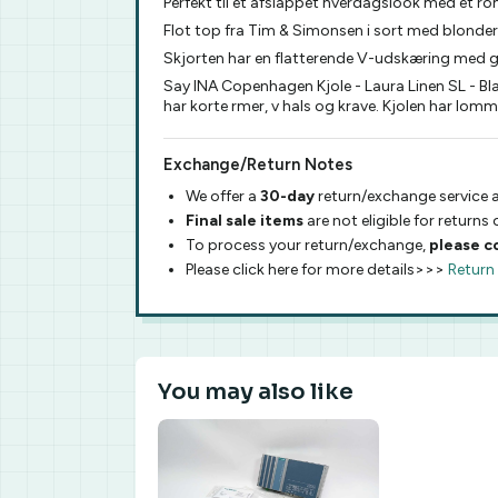
Perfekt til et afslappet hverdagslook med et ro
Flot top fra Tim & Simonsen i sort med blonde
Skjorten har en flatterende V-udskæring med
Say INA Copenhagen Kjole - Laura Linen SL - Bl
har korte rmer, v hals og krave. Kjolen har lomme
Exchange/Return Notes
We offer a
30-day
return/exchange service a
Final sale items
are not eligible for returns
To process your return/exchange,
please c
Please click here for more details>>>
Return
You may also like