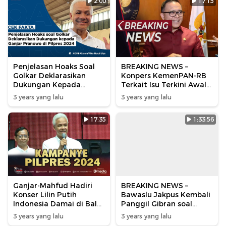
2:00
17:15
Penjelasan Hoaks Soal
BREAKING NEWS –
Golkar Deklarasikan
Konpers KemenPAN-RB
Dukungan Kepada
Terkait Isu Terkini Awal
Ganjar Pranowo di
Tahun 2024
3 years yang lalu
3 years yang lalu
Pilpres 2024
17:35
1:33:56
Ganjar-Mahfud Hadiri
BREAKING NEWS –
Konser Lilin Putih
Bawaslu Jakpus Kembali
Indonesia Damai di Balai
Panggil Gibran soal
Sarbini
Bagi-Bagi Susu di CFD
3 years yang lalu
3 years yang lalu