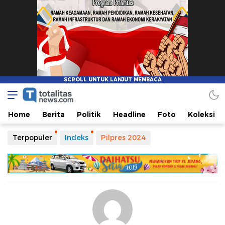
Totalitasnews.com
Berpikir Jernih, Bertindak Totalitas
Home
Berita
Politik
Headline
Foto
Koleksi
Terpopuler
Indeks
Pilpres 2024